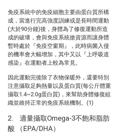
免疫系統中的免疫細胞主要由蛋白質所構
成，當進行完高強度訓練或是長時間運動
(大於90分鐘)後，身體為了修復運動所造
成的破壞，會與免疫系統搶資源而讓身體
暫時處於『免疫空窗期』，此時病菌入侵
的機率會大幅增加，其中又以『上呼吸道
感染』在運動者上較為常見。
因此運動完後除了衣物保暖外，還要特別
注意攝取足夠熱量以及蛋白質(每公斤體重
攝取1.4~2.0g蛋白質)，來幫助身體修復組
織並維持正常的免疫系統機制。(1)
2. 適量攝取Omega-3不飽和脂肪
酸 （EPA/DHA）