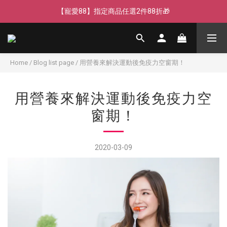
【寵愛88】指定商品任選2件88折🎁
【寵愛88】指定商品任選2件88折🎁
【新客獨享】新會員下單即送芒果青果膠🔥
【LINE好友】綁定贈100元折價券🌟
Home
/
Blog list page
/
用營養來解決運動後免疫力空窗期！
【寵愛88】指定商品任選2件88折🎁
用營養來解決運動後免疫力空
窗期！
2020-03-09