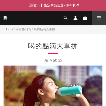
【寵愛88】指定商品任選2件88折🎁
【寵愛88】指定商品任選2件88折🎁
【新客獨享】新會員下單即送芒果青果膠🔥
【LINE好友】綁定贈100元折價券🌟
Home
/
部落格列表
/
喝的點滴大車拼
【寵愛88】指定商品任選2件88折🎁
喝的點滴大車拼
2019-05-30