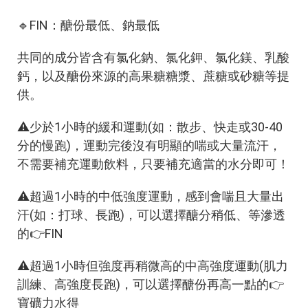
🔹FIN：醣份最低、鈉最低
共同的成分皆含有氯化鈉、氯化鉀、氯化鎂、乳酸
鈣，以及醣份來源的高果糖糖漿、蔗糖或砂糖等提
供。
⚠️少於1小時的緩和運動(如：散步、快走或30-40
分的慢跑)，運動完後沒有明顯的喘或大量流汗，
不需要補充運動飲料，只要補充適當的水分即可！
⚠️超過1小時的中低強度運動，感到會喘且大量出
汗(如：打球、長跑)，可以選擇醣分稍低、等滲透
的👉FIN
⚠️超過1小時但強度再稍微高的中高強度運動(肌力
訓練、高強度長跑)，可以選擇醣份再高一點的👉
寶礦力水得