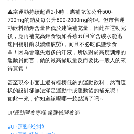
⚠️當運動持續超過2小時，應補充每公升500-
700mg的鈉及每公升800-2000mg的鉀。但市售運
動飲料鈉鉀含量皆低於建議補充量，因此在運動完
後，應再補充高鉀食物如香蕉🍌(且富含碳水能迅
速回補肝醣以減緩疲勞)，而且不必吃低鹽飲食
🧂！因為會流失過多的汗液，所以對於高度訓練的
運動員而言，鈉的最高攝取量反而要比一般人的來
得寬鬆！
甚至現今市面上還有標榜低鈉的運動飲料，然而這
樣的設計卻無法滿足運動中或運動後的補充呢！
如此一來，你知道該喝哪一款點滴了吧～
UP運動營養專欄 趙馨儀營養師
#UP運動吃沙拉