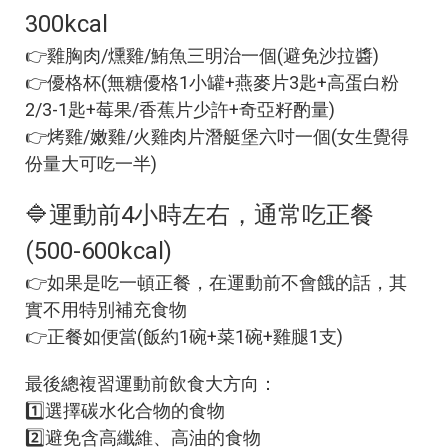
300kcal
👉雞胸肉/燻雞/鮪魚三明治一個(避免沙拉醬)
👉優格杯(無糖優格1小罐+燕麥片3匙+高蛋白粉
2/3-1匙+莓果/香蕉片少許+奇亞籽酌量)
👉烤雞/嫩雞/火雞肉片潛艇堡六吋一個(女生覺得
份量大可吃一半)
🔷運動前4小時左右，通常吃正餐
(500-600kcal)
👉如果是吃一頓正餐，在運動前不會餓的話，其
實不用特別補充食物
👉正餐如便當(飯約1碗+菜1碗+雞腿1支)
最後總複習運動前飲食大方向：
1️⃣選擇碳水化合物的食物
2️⃣避免含高纖維、高油的食物