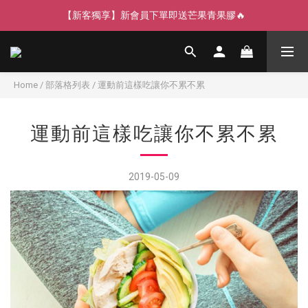
【新客獨享】新會員下單即送芒果青果膠🔥
【寵愛88】指定商品任選2件88折🎁
【LINE好友】綁定贈100元折價券🌟
【寵愛88】指定商品任選2件88折🎁
Home
/
部落格列表
/
運動前這樣吃讓你不累不累
運動前這樣吃讓你不累不累
2019-05-09