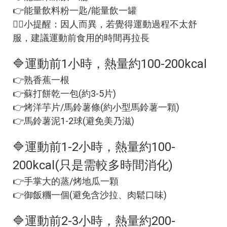
👉能量飲料粉一匙/能量飲一罐
💁‍♂️小提醒：因人而異，若覺得運動過程不太舒
服，建議運動前食用的時間再拉長
🔷運動前1小時，熱量約100-200kcal
👉熟香蕉一根
👉蘇打餅乾一包(約3-5片)
👉烤洋芋片/馬鈴薯條(約小型馬鈴薯一顆)
👉馬鈴薯泥1-2球(避免美乃滋)
🔷運動前1-2小時，熱量約100-
200kcal(只是需較多時間消化)
👉手掌大的蒸/烤地瓜一顆
👉御飯糰一個(避免含沙拉、肉鬆口味)
🔷運動前2-3小時，熱量約200-