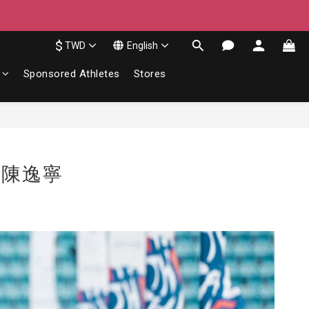
$
TWD
English
Sponsored Athletes
Stores
 陳逸寧