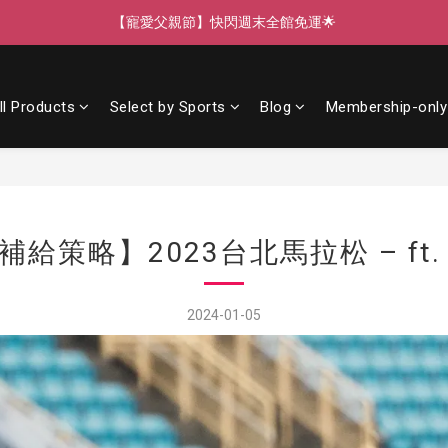
【寵愛父親節】快閃週末全館免運🌟
【寵愛88】指定商品任選2件88折🎁
【新客獨享】新會員下單即送芒果青果膠🔥
ll Products
Select by Sports
Blog
Membership-only
【寵愛父親節】快閃週末全館免運🌟
補給策略】2023台北馬拉松 – ft.
2024-01-05