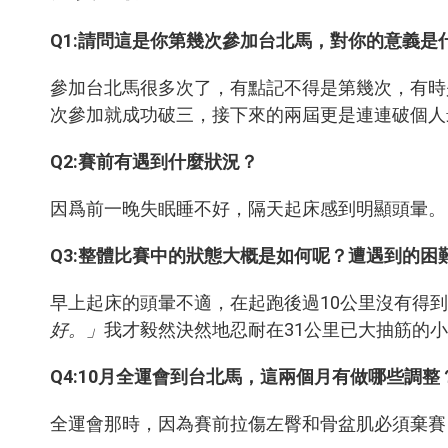
Q1:請問這是你第幾次參加台北馬，對你的意義是
參加台北馬很多次了，有點記不得是第幾次，有時
次參加就成功破三，接下來的兩屆更是連連破個人
Q2:
賽前有遇到什麼狀況？
因爲前一晚失眠睡不好，隔天起床感到明顯頭暈。
Q3:
整體比賽中的狀態大概是如何呢？遭遇到的困
早上起床的頭暈不適，在起跑後過10公里沒有得
好。」
我才毅然決然地忍耐在31公里已大抽筋的
Q4:
10月全運會到台北馬，這兩個月有做哪些調整
全運會那時，因為賽前拉傷左臀和骨盆肌必須棄賽