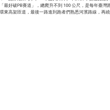
「最好破PB賽道」，
總爬升不到 100 公尺，是每年臺
環東高架匝道，最後一路進到跑者們熟悉河濱路線，再繞