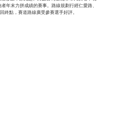
灣跑者年末力拼成績的賽事。路線規劃行經仁愛路、
回終點，賽道路線廣受參賽選手好評。