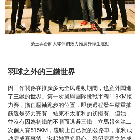
榮玉與台師大夥伴們致力推廣身障生運動
羽球之外的三鐵世界
因工作關係在推廣多元全民運動期間，也意外闖進
了三鐵的世界。第一次就與團隊挑戰半程113KM接
力賽，擔任壓軸跑步的位置，即便過程發生嚴重抽
筋還是努力完賽，結束不太順利的初鐵賽。但她，
並沒有因為初鐵的不順而逃避三鐵，立馬報名第二
次個人賽515KM，還騎上自己買的公路車，順利成
功完成賽事後，激起她更多野心，希望完賽之餘成