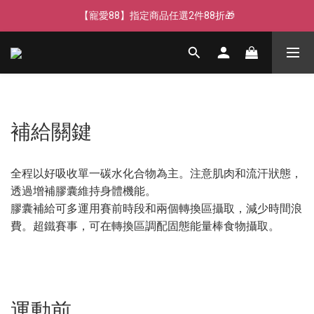
【寵愛88】指定商品任選2件88折🎁
【寵愛88】指定商品任選2件88折🎁
【新客獨享】新會員下單即送芒果青果膠🔥
【LINE好友】綁定贈100元折價券🌟
【寵愛88】指定商品任選2件88折🎁
補給關鍵
全程以好吸收單一碳水化合物為主。注意肌肉和流汗狀態，
透過增補膠囊維持身體機能。
膠囊補給可多運用賽前時段和兩個轉換區攝取，減少時間浪
費。超鐵賽事，可在轉換區調配固態能量棒食物攝取。
運動前