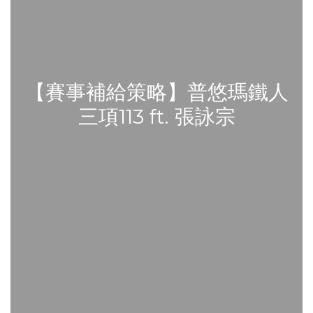
【賽事補給策略】普悠瑪鐵人
三項113 ft. 張詠宗