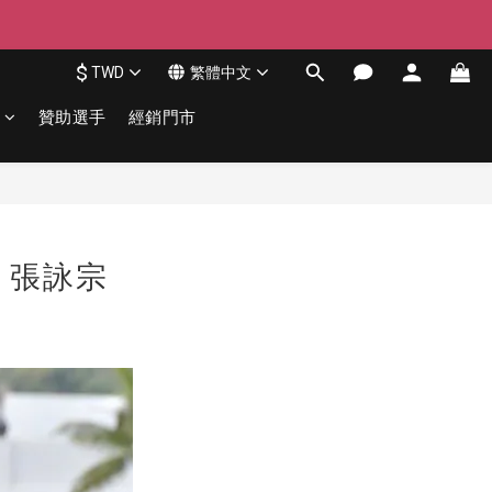
$
TWD
繁體中文
贊助選手
經銷門市
 張詠宗