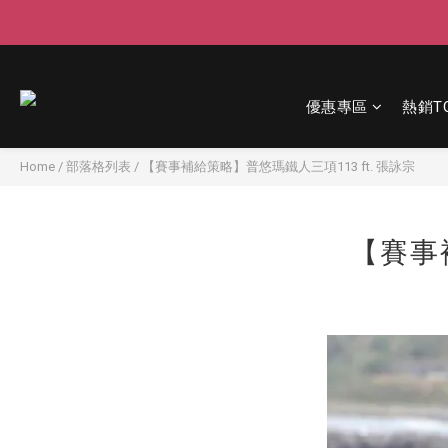
優惠專區
熱銷T
Home
/
部落格列表
/
【賽事補給策略】普悠瑪鐵人三項113 ft. 張詠宗
【賽事