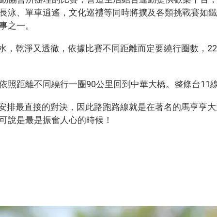
長泳、單車逍遙，文化巡禮等同時將擴及各類挑戰賽如鐵
事之一。
，乾淨又透徹，依據比賽不同距離而定要繞行圈數，226繞
依照距離不同繞行一圈90公里回到中華大橋。整條台11
安排最直接的對決，因此路跑路線就是在著名的馬亨亨大
可說是最是振奮人心的時候！