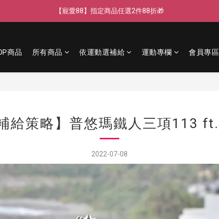
【寵愛88】指定商品任選2件88折🎁
【寵愛88】指定商品任選2件88折🎁
【新客獨享】新會員下單即送芒果青果膠🔥
OP商品
所有商品
依運動選補給
運動專欄
會員專區
【LINE好友】綁定贈100元折價券🌟
【寵愛88】指定商品任選2件88折🎁
補給策略】普悠瑪鐵人三項113 ft.
2022-07-08