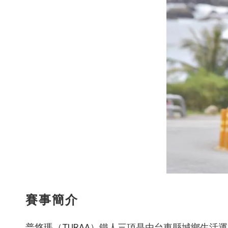
賽事簡介
普悠瑪（TURAA）鐵人三項是由台東縣城鄉生