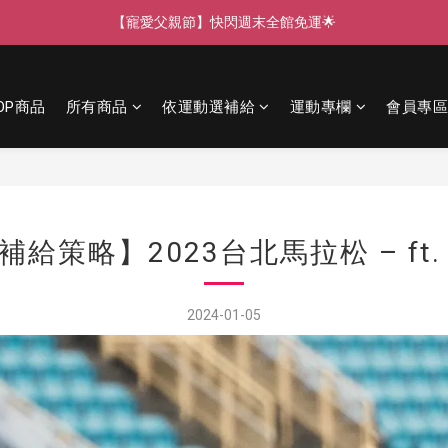
【寵愛父親節】快閃週末全館免運🌟
【寵愛88】指定商品任選2件88折🎁
【新客獨享】新會員下單即送芒果青果膠🔥
OP商品
所有商品
依運動選補給
運動專欄
會員專區
【寵愛父親節】快閃週末全館免運🌟
補給策略】2023台北馬拉松 – ft.
2024-01-05