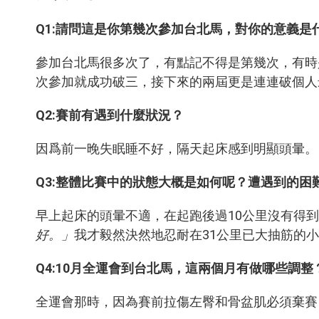
Q1:請問這是你第幾次參加台北馬，對你的意義是
參加台北馬很多次了，有點記不得是第幾次，有時
次參加就成功破三，接下來的兩屆更是連連破個人
Q2:
賽前有遇到什麼狀況？
因爲前一晚失眠睡不好，隔天起床感到明顯頭暈。
Q3:
整體比賽中的狀態大概是如何呢？遭遇到的困
早上起床的頭暈不適，在起跑後過10公里沒有得
好。」
我才毅然決然地忍耐在31公里已大抽筋的
Q4:
10月全運會到台北馬，這兩個月有做哪些調整
全運會那時，因為賽前拉傷左臀和骨盆肌必須棄賽