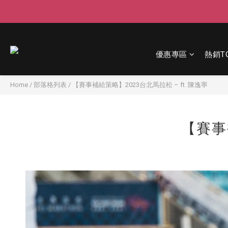
優惠專區
熱銷T
Home
/
部落格列表
/
【賽事補給策略】2023台北馬拉松 – ft. 陳逸寧
【賽事