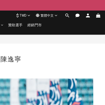
$
TWD
繁體中文
贊助選手
經銷門市
 陳逸寧