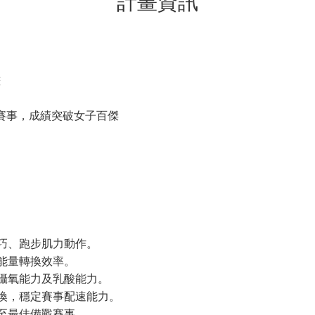
計畫資訊
畫
馬賽事，成績突破女子百傑
技巧、跑步肌力動作。
肪能量轉換效率。
升攝氧能力及乳酸能力。
轉換，穩定賽事配速能力。
整至最佳備戰賽事。