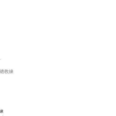
暄
人/總教練
教練