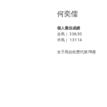
何奕儒
個人最佳成績
全馬｜ 3:06:30
半馬｜ 1:31:14
女子馬拉松歷代第78傑