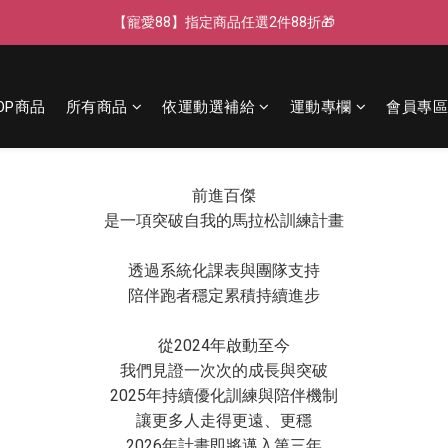
【寵愛父親節】快閃週末全館免運🌟
【寵愛88】指定商品任選2件88折🎁
【新客獨享】新會員下單即送芒果青果膠🔥
OP商品
所有商品
依運動選補給
運動專欄
會員專區
【寵愛父親節】快閃週末全館免運🌟
前進百傑
是一項突破自我的馬拉松訓練計畫
透過系統化課表與團隊支持
陪伴跑者穩定累積持續進步
從2024年啟動至今
我們見證一次次的成長與突破
2025年持續優化訓練與陪伴機制
讓更多人走得更遠、更穩
2026年計畫即將邁入第三年