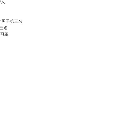
辦人
 國內男子第三名
第三名
 冠軍