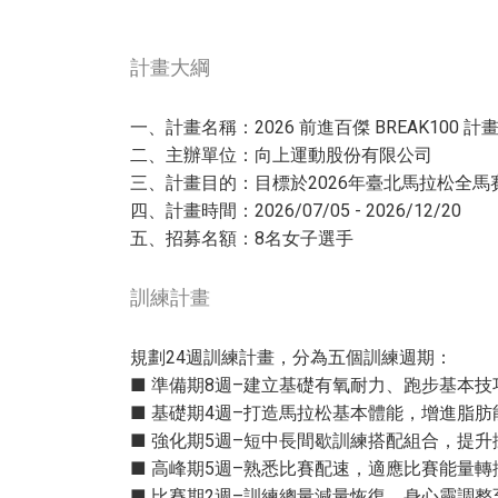
計畫大綱
一、計畫名稱：2026 前進百傑 BREAK100 計
二、主辦單位：向上運動股份有限公司
三、計畫目的：目標於2026年臺北馬拉松全
四、計畫時間：2026/07/05 - 2026/12/20
五、招募名額：8名女子選手
訓練計畫
規劃24週訓練計畫，分為五個訓練週期：
■ 準備期8週–建立基礎有氧耐力、跑步基本
■ 基礎期4週–打造馬拉松基本體能，增進脂
■ 強化期5週–短中長間歇訓練搭配組合，提
■ 高峰期5週–熟悉比賽配速，適應比賽能量
■ 比賽期2週–訓練總量減量恢復，身心靈調