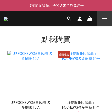
【寵愛父親節】快閃週末全館免運🌟
【寵愛父親節】快閃週末全館免運🌟
【寵愛88】指定商品任選2件88折🎁
【新客獨享】新會員下單即送芒果青果膠🔥
點我購買
【寵愛父親節】快閃週末全館免運🌟
優惠組合
UP FOCHEWS能量軟糖-多
綠茶咖啡因膠囊＋
多風味 10入
FOCHEWS多多軟糖 組合