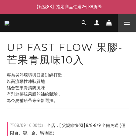
【寵愛父親節】快閃週末全館免運🌟
【寵愛88】指定商品任選2件88折🎁
【新客獨享】新會員下單即送芒果青果膠🔥
【寵愛父親節】快閃週末全館免運🌟
UP FAST FLOW 果膠-
芒果青風味10入
專為炎熱環境與日常訓練打造，
以高流動性凍狀質地，
結合芒果青清爽風味，
有別於傳統果膠的補給體驗，
為今夏補給帶來全新選擇。
至
08/09 16:00
截止
全店，[ 父親節快閃 ] 8/8-8/9 全館免運 (僅
限台、澎、金、馬地區）