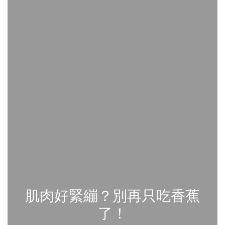
肌肉好緊繃？別再只吃香蕉
了！