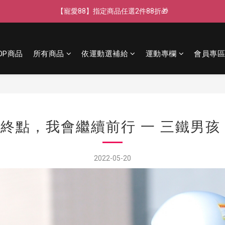
【新客獨享】新會員下單即送芒果青果膠🔥
【寵愛88】指定商品任選2件88折🎁
【LINE好友】綁定贈100元折價券🌟
OP商品
所有商品
依運動選補給
運動專欄
會員專區
【寵愛88】指定商品任選2件88折🎁
終點，我會繼續前行 一 三鐵男孩
2022-05-20