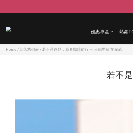
優惠專區
熱銷T
Home
/
部落格列表
/
若不是終點，我會繼續前行 一 三鐵男孩 劉光武
若不是