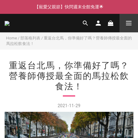
【寵愛父親節】快閃週末全館免運🌟
【寵愛父親節】快閃週末全館免運🌟
【寵愛88】指定商品任選2件88折🎁
【新客獨享】新會員下單即送芒果青果膠🔥
Home
/
部落格列表
/
重返台北馬，你準備好了嗎？營養師傳授最全面的
馬拉松飲食法！
【寵愛父親節】快閃週末全館免運🌟
重返台北馬，你準備好了嗎？
營養師傳授最全面的馬拉松飲
食法！
2021-11-29