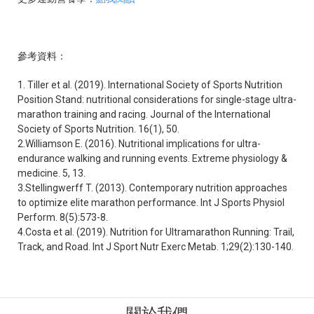
參考資料：
1. Tiller et al. (2019). International Society of Sports Nutrition
Position Stand: nutritional considerations for single-stage ultra-
marathon training and racing. Journal of the International
Society of Sports Nutrition. 16(1), 50.
2.Williamson E. (2016). Nutritional implications for ultra-
endurance walking and running events. Extreme physiology &
medicine. 5, 13.
3.Stellingwerff T. (2013). Contemporary nutrition approaches
to optimize elite marathon performance. Int J Sports Physiol
Perform. 8(5):573-8.
4.Costa et al. (2019). Nutrition for Ultramarathon Running: Trail,
Track, and Road. Int J Sport Nutr Exerc Metab. 1;29(2):130-140.
關於我們